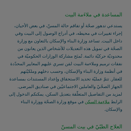
المساعدة في ملاءَمة البيت
يستدعي تدهور صحّة أو تفاقم حالة المسنّ، في بعض الأحيان،
إجراء تغييرات في محيطه، في أدراج الوصول إلى البيت وفي
داخل البيت. تساعد وزارة البناء والإسكان بالتعاون مع وزارة
الصحّة في تمويل هذه التعديلات للأشخاص الذين يعانون من
محدوديّة حركيّة دائمة. تُمنَح مشاركة الوزارات الحكوميّة في
نفقات ترميم وملاءمة البيت لمَن تسري عليهم المعايير المحدّدة
في أنظمة وزارة البناء والإسكان، وحسب دخلهم وملكيّتهم
للعقار. تتمّ عمليّة تحديد الاستحقاق وإعداد المستندات بمساعدة
الجهاز الصحّيّ والعاملين الاجتماعيّين في صناديق المرضى.
لمزيد من التفاصيل المتعلّقة بتعديل السكن، يمكنكم الدخول إلى
الرابط
ملاءمة السكن
في موقع وزارة الصحّة ووزارة البناء
والإسكان.
العلاج الطبّيّ في بيت المسنّ