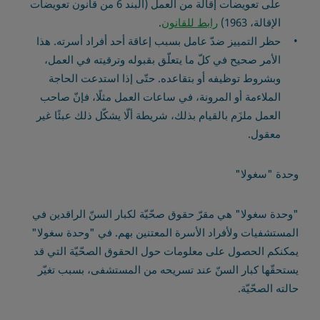
على تعويضات إقالة من العمل (البند 6 من قانون تعويضات
الإقالة، 1963)
رابط للقانون
.
حظر التمييز ضدّ عامل بسبب إعاقة أحد أفراد أسرته. هذا
الأمر صحيح في كلّ ما يتعلّق بقبوله وترقيته في العمل،
وبشروط توظيفه أو بتقاعده. حتّى إذا استدعت الحاجة
الملاءمة أو المرونة، في ساعات العمل مثلًا، فإنّ صاحب
العمل ملزَم بالقيام بذلك، شريطة ألّا يشكّل ذلك عبئًا غير
معقول.
وحدة "سغولا"
"وحدة سغولا" هي مقرّ حقوق صحّيّة لكبار السنّ الراقدين في
المستشفيات ولأفراد الأسرة المعتنين بهم. في "وحدة سغولا"
يمكنكم الحصول على معلومات حول الحقوق الصحّيّة التي قد
يستحقّها كبار السنّ عند تسريحه من المستشفى، بسبب تغيّر
حالته الصحّيّة.