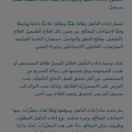
تدريجيّ.
تشمل إعادة التأهيل نظامًا طبّيًّا ونظامًا علاجيًّا داعمًا وواسعًا
وفقًا لاحتياجات المعالَج. من ضمن ذلك العلاج الطبيعيّ، العلاج
بالتشغيل، معالِج النطق والتواصل، استشارة التغذية السليمة،
الممرّضات، العاملون الاجتماعيّون وخبراء النفس.
يُقدّم توصية إعادة التأهيل الطبّيّ للمسنّ طاقمُ المستشفى أو
طبيب الشيخوخة ويتمّ تضمينها في رسالة التسريح من
المستشفى. من أجل تحقيق أفضل النتائج التأهيليّة، يجب
الحرص على الاستمراريّة العلاجيّة، ولذلك يجب التوجّه إلى
صندوق المرضى لتحصيل وتنفيذ العلاج دون تأخير.
يتمّ تحديد مدّة إعادة التأهيل وموقعها وفقًا لعدّة متغيِّرات، منها
احتياجات المعالَج، وتيرة تحسّنه، نوع إعادة التأهيل المطلوب
وظروف سكن المعالَج. بناءً على هذه المتغيِّرات، يُحدَّد ما إذا