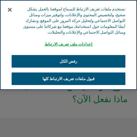
انتقل إلى المحتوى الرئيسي
نستخدم ملفات تعريف الارتباط للسماح لموقعنا بالعمل بشكل
صحيح، ولتخصيص المحتوى والإعلانات، ولتوفير ميزات وسائل
التواصل الاجتماعي ولتحليل حركة المرور على الموقع. ونشارك
أيضًا المعلومات حول استخدامك موقعنا مع شركائنا على مستوى
وسائل التواصل الاجتماعي والإعلانات والتحليلات.
البحث
إعدادات ملف تعريف الارتباط
موقع تيفا الإلكتروني
مقدّمو الرعاية
الرقود في المستشفى
مقالات الاستشفاء
خرَجَ الوالدان من المستشفى – ماذا نفعل الآن؟
رفض الكل
قبول ملفات تعريف الارتباط كلها
خرَجَ الوالدان من المستشفى –
ماذا نفعل الآن؟