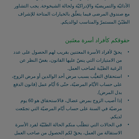
الأدائيّة والتمريضيّة والإدراكيّة ولحالة الشيخوخة. يجب التشاور
مع صندوق المرضى فيما يتعلّق بالخيارات المتاحة للإشراف
الطبّيّ المستمرّ والمناسب لوالديكم.
حقوقكم كأفراد أسرة معتَنين
يحقّ لأفراد الأسرة المعتنين بقريب لهم الحصول على عدد
من الامتيازات التي ينصّ عليها القانون، بغضّ النظر عن
الرغبة الطيّبة لصاحب العمل.
استحقاق التغيُّب بسبب مرض أحد الوالدين أو مرض الزوج،
على حساب الأيّام المرضيّة، حتّى 6 أيّام عمل (قانون الدفع
بدل المرض).
إذا أصيب الزوج بمرض عضال، فالاستحقاق هو 60 يوم
مرضيّة في السنة على حساب أيّام المرضيّة التي تجمّعت
لديكم.
في الحالات التي تتطلّب منكم الحالة الطبّيّة لفرد الأسرة
الاستقالة من العمل، يحقّ لكم الحصول من صاحب العمل