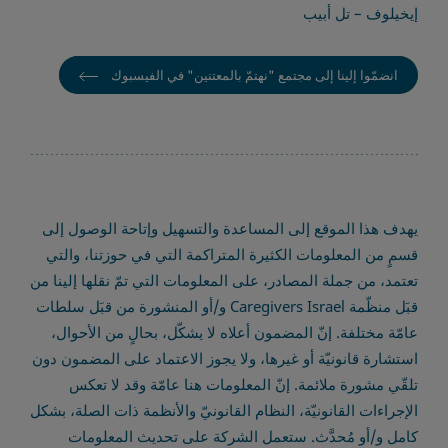
إيخيلوف – تل أبيب
انضمّوا إلينا إلى مجتمع "نهتمّ بالمعتنين" في الفيسبوك
يهدف هذا الموقع إلى المساعدة والتسهيل وإتاحة الوصول إلى
قسمٍ من المعلومات الكثيرة المتراكمة التي في حوزتنا، والتي
تعتمد، من جملة المصادر، على المعلومات التي تمّ نقلها إلينا من
قبَل منظّمة Caregivers Israel و/أو المنشورة من قبَل سلطات
عامّة مختلفة. إنّ المضمون أعلاه لا يشكّل، بحالٍ من الأحوال،
استشارة قانونيّة أو غيرها، ولا يجوز الاعتماد على المضمون دون
تلقّي مشورة ملائمة. إنّ المعلومات هنا عامّة وقد لا تعكس
الإجراءات القانونيّة، النظام القانونيّ والأنظمة ذات الصلة، بشكل
كامل و/أو مُحدَّث. ستعمل الشركة على تحديث المعلومات