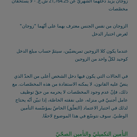
زوجان يزيد دخلهما الشهريّ عن 21,764.25 ش.ج. - لا يستحقّان
مخصّصات
الزوجان من نفس الجنس معترف بهما على أنّهما "زوجان"
لغرض اختبار الدخل
عندما يكون كلا الزوجين تمريضيّين، سيتمّ حساب مبلغ الدخل
كوحيد لكلّ واحد من الزوجين
في الحالات التي يكون فيها دخل الشخص أعلى من الحدّ الذي
ينصّ عليه القانون، لا يمكنه الاستفادة من هذه المخصّصات. مع
ذلك، فإنّ عدم وجود المخصّصات لا يحرمه من حقّ توظيف
عامل أجنبيّ في منزله، على نفقته الخاصّة، إذا تبيّن أنّه يحتاج
لذلك في اختبار الاعتماد (التعلّق) الخاصّ بمؤسّسة التأمين
الوطنيّ. سوف نتوسّع في هذا الموضوع لاحقًا.
التأمين التكميليّ والتأمين الصحّيّ