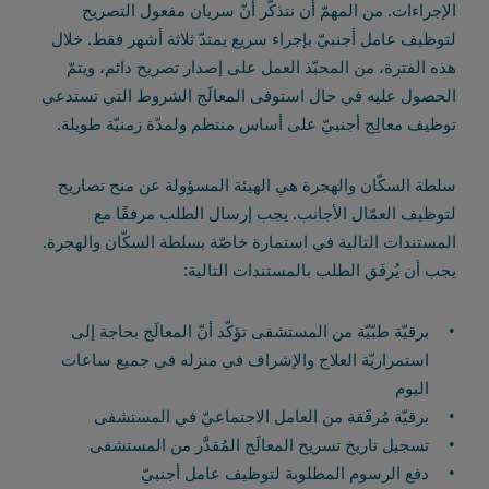
الإجراءات. من المهمّ أن نتذكّر أنّ سريان مفعول التصريح
لتوظيف عامل أجنبيّ بإجراء سريع يمتدّ ثلاثة أشهر فقط. خلال
هذه الفترة، من المحبّذ العمل على إصدار تصريح دائم، ويتمّ
الحصول عليه في حال استوفى المعالَج الشروط التي تستدعي
توظيف معالِج أجنبيّ على أساس منتظم ولمدّة زمنيّة طويلة.
سلطة السكّان والهجرة هي الهيئة المسؤولة عن منح تصاريح
لتوظيف العمّال الأجانب. يجب إرسال الطلب مرفقًا مع
المستندات التالية في استمارة خاصّة بسلطة السكّان والهجرة.
يجب أن يُرفَق الطلب بالمستندات التالية:
برقيّة طبّيّة من المستشفى تؤكّد أنّ المعالَج بحاجة إلى
استمراريّة العلاج والإشراف في منزله في جميع ساعات
اليوم
برقيّة مُرفَقة من العامل الاجتماعيّ في المستشفى
تسجيل تاريخ تسريح المعالَج المُقدَّر من المستشفى
دفع الرسوم المطلوبة لتوظيف عامل أجنبيّ