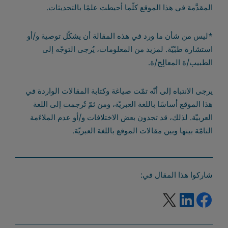
المقدَّمة في هذا الموقع كلّما أحيطت علمًا بالتحديثات.
*ليس من شأن ما ورد في هذه المقالة أن يشكّل توصية و/أو
استشارة طبّيّة. لمزيد من المعلومات، يُرجى التوجّه إلى
الطبيب/ة المعالِج/ة.
يرجى الانتباه إلى أنّه تمّت صياغة وكتابة المقالات الواردة في
هذا الموقع أساسًا باللغة العبريّة، ومن ثمّ تُرجمت إلى اللغة
العربيّة. لذلك، قد تجدون بعض الاختلافات و/أو عدم الملاءَمة
التامّة بينها وبين مقالات الموقع باللغة العبريّة.
شاركوا هذا المقال في:
facebook شارك رابطًا على موقع ويب خارجي
X شارك رابطًا على موقع ويب خارجي
LinkedIn شارك رابطًا على موقع ويب خارجي