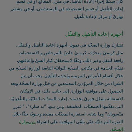
كان سيتمّ إجراء إعادة التأهيل في منزل المعالَج أو في قسم
إعادة التأهيل أو قسم الشيخوخة في المستشفى، أو في مشفى
نهاريّ أو مركز لإعادة تأهيل.
أجهزة إعادة التأهيل والتنقّل
تشارك وزارة الصحّة في تمويل أجهزة إعادة التأهيل والتنقّل،
مثل كرسيّ متحرّك، كرسيّ خاصّ بالمرحاض وبالاستحمام،
رافعة للنقل وغير ذلك، وفقًا لاستحقاق كبار السنّ وإعاقتهم.
تقدَّم الخدمة في مكاتب الصحّة اللوائيّة التابعة لوزارة الصحّة من
خلال أقسام الأمراض المزمنة وإعادة التأهيل. يجب أن يتمّ
الشراء من خلال المزوّدين المعتمدين من قبَل وزارة الصحّة وبعد
الحصول على موافقة الوزارة. إلى جانب ذلك، في الإمكان
الاستعانة بشكل فوريّ بخدمات إعارة المعدّات الطبّيّة والتأهيليّة
التي تقدّمها الجمعيّات المختلفة، ومن بينها "يد سارة"، "عيزر
متْسويان" وما شابه. استعارة المعدّات مفيدة وحيويّة جدًّا خلال
الفترة المرحليّة حتّى تلقّي الموافقة على الشراء
من وزارة
الصحّة
.