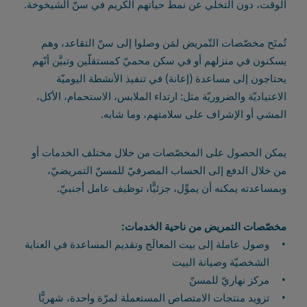
الوقت، دون التخلّي عن نمط حياتهم الكريم في سنّ الشيخوخة.
تُمنَح مخصّصات التّمريض لمَن وصلوا إلى سنّ التقاعد، وهم
يسكنون في منزلهم أو في سكن محميّ كمستقلّين وتبيَّن أنّهم
يحتاجون إلى مساعدة (إعانة) في تنفيذ الأنشطة اليوميّة
الاعتياديّة والضروريّة مثل: ارتداء الملابس، الاستحمام، الأكل،
المشي أو الإشراف على سلامتهم، وما شابه.
يمكن الحصول على المخصّصات من خلال مختلف الخدمات أو
من خلال الدفع إلى الحساب المصرفيّ للمسنّ التمريضيّ،
وبمساعدته يمكنه أن يموِّل، جزئيًّا، توظيف عامل أجنبيّ.
مخصّصات التمريض من ناحية الخدمات:
وصول عاملة إلى بيت المعالَج وتقديم المساعدة في العناية
الشخصيّة وصيانة البيت
مركز نهاريّ للمسنّ
تزويد منتجات الامتصاص المستعملة لمرّة واحدة، شهريًّا