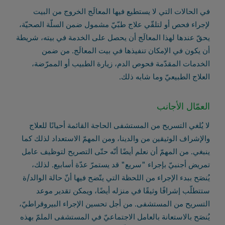
في الحالات التي لا يستطيع فيها المعالَج الخروج من البيت
لإجراء فحص أو لتلقّي علاج طبّيّ مشمول ضمن السلّة الصحيّة،
يحقّ عندها لهذا المعالَج أن يحصل على الخدمة في بيته، شريطة
أن يكون في الإمكان تنفيذها في بيت المعالَج. من ضمن
الخدمات المقدّمة فحوص الدم، زيارة الطبيب أو الممرّضة،
العلاج الطبيعيّ وما شابه ذلك.
العمّال الأجانب
لا يُلغي التسريح من المستشفى الحاجة القائمة أحيانًا للعلاج
والإشراف الوثيقين من والدينا، ومن المهمّ الاستعداد لذلك كما
ينبغي. من المهمّ أن نعلم أيضًا أنّه حتّى التصريح لتوظيف عامل
تمريض أجنبيّ بإجراء "سريع" قد يستمرّ عدّة أسابيع. لذلك،
يُنصَح ببدء الإجراء من اللحظة التي يتّضح فيها أنّ حالة الوالد/ة
ستتطلّب إشرافًا وثيقًا في منزله أيضًا، ويمكن تقدير موعد
التسريح من المستشفى. من أجل تحسين الإجراء البيروقراطيّ،
يُنصَح بالاستعانة بالعامل الاجتماعيّ في المستشفى الملمّ بهذه