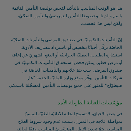
هذا هو الوقت المناسب بالتأكيد لفحص بوليصة التأمين القائمة
باسم والدينا، وخصوصًا التأمين التمريضيّ والتأمين الصحّيّ،
ولكن ليس هذا فحسب.
إنّ التأمينات التكميليّة في صناديق المرضى والتأمينات الصحّيّة
الخاصّة تزكّي أحيانًا بتخفيض أو باسترداد مصاريف الأدوية،
استشارة الطبيب، العمليّة الجراحيّة أو الدفع الشهريّ عن إعاقة
أو مرض خطير. يمكن فحص استحقاق التأمينات التكميليّة في
صندوق المرضى حيث يتمّ علاجهم والتأمينات الخاصّة في
شركات التأمين. يوفّر موقع وزارة الماليّة الخدمة "هار
هبيطوّاح" للعثور على جميع بوليصات التأمين المسجّلة باسمكم.
مؤسّسات للعناية الطويلة الأمد
في بعض الأحيان، لا تسمح الحالة الأدائيّة الطبّيّة للمسنّ
بمواصلة علاجه في المنزل، بسبب عدم وجود شروط العلاج
المناسبة. يتمّ تحديد الإطار المؤسّسيّ المناسب وفقًا لحالته