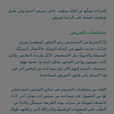
للقراءة بتوسُّع عن أهليّة توظيف عامل تمريض أجنبيّ وعن طرق
توظيفه، اضغط على الرابط
تمريض
مخصّصات التمريض
إنّ التسريح من المستشفى رغم التدهور الوظيفيّ يفرض
تحدّيات جديدة عليهم في الحياة اليوميّة. فالأعمال المنزليّة
البسيطة والحيويّة مثل الاستحمام، الأكل وارتداء الملابس، والتي
كانت يقومون بها في السابق بشكل اعتياديّ، تصبح مهمّة
مستحيلة بالنسبة إليهم الآن دون مساعدة من شخص آخر. في
هذا السياق يأتي قانون التمريض لمساعدتنا.
الغاية من مخصّصات التمريض هي تمكين المسنّين المستحقّين
لها من الحصول على مساعدة من شخص آخر مقابل أجر، لأداء
الأنشطة اليوميّة في منزله. بهذه الطريقة سيتمكّن والدانا من
التغلّب على الصعوبات الوظيفيّة والإدراكيّة التي ترافقهم طوال