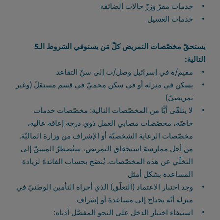
خدمات مقرّ وزرّ حالات الضائقة
خدمات الغسيل
يستحقّ مخصّصات التمريض كلّ مَن يستوفي الشروط الـ5
التالية:
مقيم/ة في إسرائيل وصل/ت إلى سنّ التقاعد
يسكن في منزله أو في سكن محميّ في قسم مستقلّ (وغير
تمريضيّ)
لا يتلقّى أيًّا من المخصّصات التالية: مخصّصات خدمات
خاصّة، مخصّصات مصابي العمل ذوي درجة إعاقة عالية،
مخصّصات الرعاية الشخصيّة أو الإشراف من وزارة الماليّة.
من أجل ممارسة استحقاق التمريض، سيُضطرّ المسنّ إلى
التخلّي عن هذه المخصّصات. يُنصَح بحساب الفائدة لزيادة
المساعدة بشكل أمثل
وجد اختبار الاعتماد (التعلّق) الذي أجراه التأمين الوطنيّ في
منزله أنّه يحتاج إلى مساعدة أو إشراف
استيفاء اختبار الدخل على النحو المفصَّل أدناه: