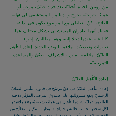
من روتين الحياة. أحيانًا، بعد حدث طبّيّ، مرض أو
عمليّة جراحيّة يخرج والدانا من المستشفى في نهاية
العلاج، لكنّ التعاطي مع الموضوع يكون في بدايته
فقط. إنّهما يغادران المستشفى بشكل مختلف عمّا
كانا عليه عندما دخلا إليه، وهما مطالبان بإجراء
تغييرات وتعديلات لملاءمة الوضع الجديد. إعادة التأهيل
الطبّيّ، ملاءَمة المنزل، الإشراف الطبّيّ والمساعدة
التمريضيّة.
إعادة التّأهيل الطبّيّ
إعادة التأهيل الطبّيّ هي حقّ مرسَّخ في قانون التأمين الصحّيّ
الرسميّ وتقع مسؤوليّتها على صندوق المرضى المؤمَّن/ة فيه
الوالد/ة. عمليّة إعادة التأهيل هي عمليّة شخصيّة وتتمّ ملاءمتها
لكلّ شخص بحسب حالته واحتياجاته، وغايتها تمكين المعالَج من
الخضوع لإعادة التأهيل والعودة إلى نمط الحياة النشِط، بشكل