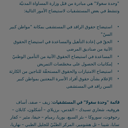
"وحدة سغولا" هي مبادرة من قبَل وزارة المساواة المدنيّة
وتنشط في بعض المستشفيات لاستيضاح الأمور التالية:
استيضاح حقوق الراقد في المستشفى بمكانة "مواطن كبير
السنّ"
الحقّ في إعادة التأهيل والمساعدة في استيضاح الحقوق
الآتية من صناديق المرضى
المساعدة في استيضاح الحقوق الآتية من التأمين الوطنيّ
إمكانيات الحصول على مخصّصات التمريض
استيضاح الامتيازات والحقوق المستحقّة للناجين من الكارثة
الإعلام بشأن حقوق أفراد الأسرة المعتنين بمواطن كبير
السن راقد في المستشفى
قائمة "وحدة سغولا" في المستشفيات
: زيف – صفد، أساف
هروفيه، شعاري تسيدك – القدس، برزيلاي – أشكلون، كابلان –
رحوفوت، سوروكا – بئر السبع، بوريا، رمبام – حيفا، مئير – كفار
سابا، شيبا – تل هشومير، المركز الطبّيّ للجليل الطبي – نهاريا،