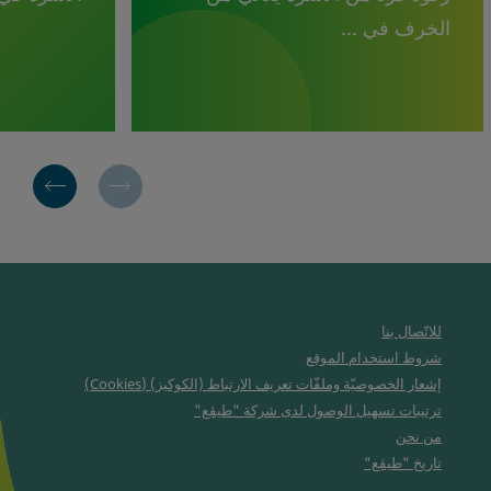
الخرف في ...
للاتّصال بنا
شروط استخدام الموقع
إشعار الخصوصيّة وملفّات تعريف الارتباط (الكوكيز) (Cookies)
ترتيبات تسهيل الوصول لدى شركة "طيڤع"
من نحن
تاريخ "طيڤع"