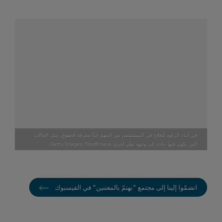
في أثناء الرقود للعلاج في المستشفى من المهمّ جدًّا معرفة الحقوق، مثل الحالات
التي تكون فيها حاجة إلى وجهة نظر أخرى Getty Images: FredFroese
انضمّوا إلينا إلى مجتمع "نهتمّ بالمعتنين" في الفيسبوك