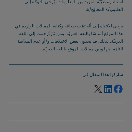
استشارة طبّيّة. لمزيد من المعلومات، يُرجى التوجّه إلى
الطبيب/ة المعالِج/ة.
يرجى الانتباه إلى أنّه تمّت صياغة وكتابة المقالات الواردة في
هذا الموقع أساسًا باللغة العبريّة، ومن ثمّ تُرجمت إلى اللغة
العربيّة. لذلك، قد تجدون بعض الاختلافات و/أو عدم الملاءَمة
التامّة بينها وبين مقالات الموقع باللغة العبريّة.
شاركوا هذا المقال في:
facebook شارك رابطًا على موقع ويب خارجي
X شارك رابطًا على موقع ويب خارجي
LinkedIn شارك رابطًا على موقع ويب خارجي