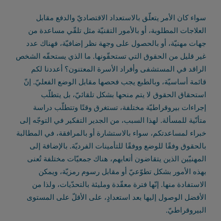
سواء كان الأمر يتعلّق بالاستعداد الاقتصاديّ والدفع مقابل
العلاجات المطلوبة، أو بالأمور التقنيّة مثل تلقّي مساعدة من
جهات مهنيّة، أو بالحصول على وجهة نظر إضافيّة، فهناك عدد
غير قليل من الحقوق التي تستحقّونها. ما الذي يستحقّه الشخص
الراقد في المستشفى وأفراد الأسرة المعتنون؟ أعددنا لكم
قائمة أساسيّة، وبالطبع يجب فحصها مقابل الوضع الفعليّ. إنّ
استحقاق الحقوق لا يتم منحها بشكل تلقائيّ، بل يتطلّب
إجراءات بيروقراطيّة مختلفة، تستغرق وقتًا وتتطلّب دراسة
متأنّية للمسألة. لهذا السبب، من الجدير التفكير في التوجّه إلى
خبراء لمساعدتكم، سواء بالاستشارة أو بالمرافقة، في المطالبة
بالحقوق وفقًا للوضع ووفقًا للتأمينات الفرديّة. بالإضافة إلى
المهنيّين الذين يتقاضون أتعابهم، هناك جمعيّات مختلفة تُعنى
بهذه الأمور بشكل تطوّعيّ أو مقابل رسوم رمزيّة، ويمكن
الاستفادة منها. إنّها فترة معقّدة ومليئة بالتحدّيات، ولذا من
الأفضل الوصول إليها بعد استعدادٍ، على الأقلّ على المستوى
البيروقراطيّ.