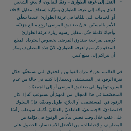
النقل إلى غرفة الطوارئ –
وفقًا للقانون، لا يدفع الشخص
الذي يتوجّه إلى غرفة الطوارئ بسيّارة إسعاف مقابل الإخلاء
أو الخدمات التي تلقّاها في غرفة الطوارئ. عندما يتعلّق
الأمر بالمسنّين، فإنّ صناديق المرضى تُرجِع مبالغ جزئيّة،
وأحيانًا كاملة حتّى، مقابل رسوم زيارة غرفة الطوارئ.
يُوصى بمراجعة صندوق المرضى بخصوص استرداد المبلغ
المدفوع كرسوم لغرفة الطوارئ، لأنّ هذه المصاريف يمكن
أن تتراكم إلى مبلغ كبير.
في الغالب، نحن لا ندرك القوانين والحقوق التي نستحقّها خلال
فترة الرقود في المستشفى وبعدها. إذا كنتم في حالة من عدم
اليقين، توجّهوا إلى صناديق المرضى أو إلى الجمعيّات
المتخصّصة في هذا المجال. من المهمّ أن نستوعب أنّه إذا كان
الرقود في المستشفى، أو العلاج، طويل ومعقّد، فإنّ السلوك
الاقتصاديّ، الاجتماعيّ، العاطفيّ والعائليّ بأكمله سينقلب رأسًا
على عقب خلال وقت قصير. بدلًا من الوقوع في دوّامة من
المصاريف والإحباطات، من الأفضل الاستفسار، الحصول على