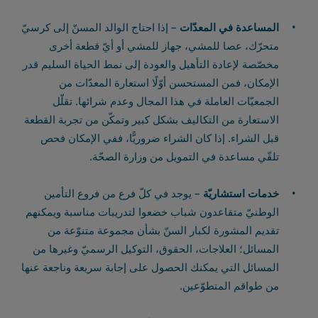
المساعدة في المعدّات
– إذا احتاج الوالد المسنّ إلى كرسيّ
متحرّك، عصا للمشي، جهاز للمشي أو أيّ قطعة أخرى
مخصّصة لإعادة التأهيل والعودة إلى نمط الحياة السليم قدر
الإمكان، فمن المستحسن أوّلًا استعارة المعدّات من
الجمعيّات العاملة في هذا المجال وعدم شرائها. تقلّل
الاستعارة من التكاليف بشكل كبير وتمكّن من تجربة القطعة
قبل الشراء. إذا كان الشراء ضروريًّا، ففي الإمكان فحص
تلقّي مساعدة في التمويل من وزارة الصحّة.
خدمات استشاريّة
– يوجد في كلّ فرع من فروع التأمين
الوطنيّ متقاعدون شباب خضعوا لتدريبات مناسبة ويمكنهم
تقديم المشورة لكبار السنّ بشأن مجموعة متنوّعة من
المسائل؛ العلاجات، الحقوق، التوكيل الرسميّ وغيرها من
المسائل التي يمكنك الحصول على إجابة سريعة وناجعة عنها
من طواقم المتطوّعين.