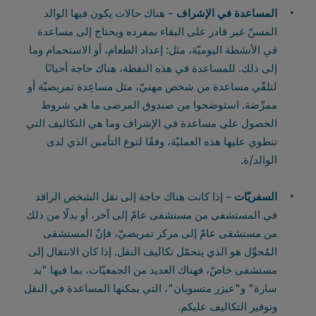
المساعدة في الإشراف
– هناك حالات يكون فيها الوالد
المسنّ غير قادر على البقاء بمفرده ويحتاج إلى مساعدة
في الأنشطة اليوميّة، مثل: إعداد الطعام، أو الاستحمام وما
إلى ذلك. للمساعدة في هذه النقطة، هناك حاجة أحيانًا
لتلقّي مساعدة من شخص مهنيّ، مثل مساعِدة تمريضيّة أو
ممرِّضة. استوضحوا من صندوق المرضى ما هي شروط
الحصول على مساعدة في الإشراف وما هي التكاليف التي
تنطوي عليها هذه العمليّة، وفقًا لنوع التأمين الذي لدى
الوالد/ة.
السفريّات
– إذا كانت هناك حاجة إلى نقل الشخص الراقد
في المستشفى من مستشفى عامّ إلى آخر، أو بدلًا من ذلك
من مستشفى عامّ إلى مركز تمريضيّ، فإنّ المستشفى
المُحوِّل هو الذي يتحمّل تكاليف النقل. إذا كان الانتقال إلى
مستشفى خاصّ، فهناك العديد من الجمعيّات، بما فيها "يد
سارة" و"عيزر متسويان"، التي يمكنها المساعدة في النقل
وتوفير التكاليف عليكم.