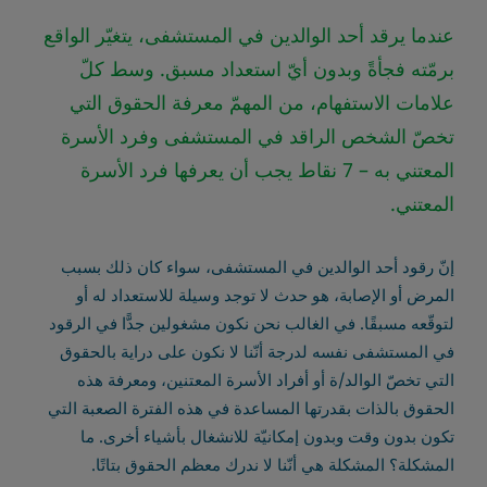
عندما يرقد أحد الوالدين في المستشفى، يتغيّر الواقع
برمّته فجأةً وبدون أيّ استعداد مسبق. وسط كلّ
علامات الاستفهام، من المهمّ معرفة الحقوق التي
تخصّ الشخص الراقد في المستشفى وفرد الأسرة
المعتني به – 7 نقاط يجب أن يعرفها فرد الأسرة
المعتني.
إنّ رقود أحد الوالدين في المستشفى، سواء كان ذلك بسبب
المرض أو الإصابة، هو حدث لا توجد وسيلة للاستعداد له أو
لتوقّعه مسبقًا. في الغالب نحن نكون مشغولين جدًّا في الرقود
في المستشفى نفسه لدرجة أنّنا لا نكون على دراية بالحقوق
التي تخصّ الوالد/ة أو أفراد الأسرة المعتنين، ومعرفة هذه
الحقوق بالذات بقدرتها المساعدة في هذه الفترة الصعبة التي
تكون بدون وقت وبدون إمكانيّة للانشغال بأشياء أخرى. ما
المشكلة؟ المشكلة هي أنّنا لا ندرك معظم الحقوق بتاتًا.