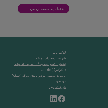
للانتقال إلى صفحة مَن نحن
للاتّصال بنا
شروط استخدام الموقع
إشعار الخصوصيّة وملفّات تعريف الارتباط
(الكوكيز) (Cookies)
ترتيبات تسهيل الوصول لدى شركة "طيڤع"
من نحن
تاريخ "طيڤع"