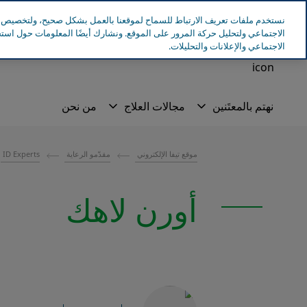
Teva Worldwide
Tevapharm
طيفع اسرائيل
انتقل إلى المحتوى الرئيسي
نستخدم ملفات تعريف الارتباط للسماح لموقعنا بالعمل بشكل صحيح، ولتخصيص ال
الاجتماعي ولتحليل حركة المرور على الموقع. ونشارك أيضًا المعلومات حول اس
الاجتماعي والإعلانات والتحليلات.
موقع تيفا الإلكتروني
مقدّمو الرعاية
ID Experts
أورن لاهك