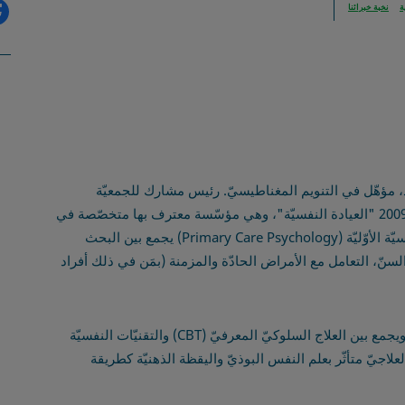
ة
نخبة خبرائنا
مؤهّل في التنويم المغناطيسيّ. رئيس مشارك للجمعيّة
الإسرائيليّة لعلم النفس الجسديّ. أقام في عام 2009 "العيادة النفسيّة"، وهي مؤسّسة معترف بها متخصّصة في
علم النفس الطبّيّ. في عمله ضمن الرعاية النفسيّة الأوّليّة (Primary Care Psychology) يجمع بين البحث
سنّ، التعامل مع الأمراض الحادّة والمزمنة (بمَن في ذلك أفراد
التوجّه العلاجيّ الذي يستخدمه أورن هو تكامليّ ويجمع بين العلاج السلوكيّ المعرفيّ (CBT) والتقنيّات النفسيّة
العلاجيّ متأثّر بعلم النفس البوذيّ واليقظة الذهنيّة كطريقة