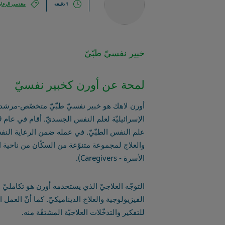
1 دقيقه
مقدمي الرعاي
خبير نفسيّ طبّيّ
لمحة عن أورن كخبير نفسيّ
أورن لاهك هو خبير نفسيّ طبّيّ متخصّص-مرشد، 
والعلاج لمجموعة متنوّعة من السكّان من ناحية ال
الأسرة - Caregivers).
الفيزيولوجية والعلاج الديناميكيّ. كما أنّ العمل 
للتفكير والتدخّلات العلاجيّة المشتقّة منه.