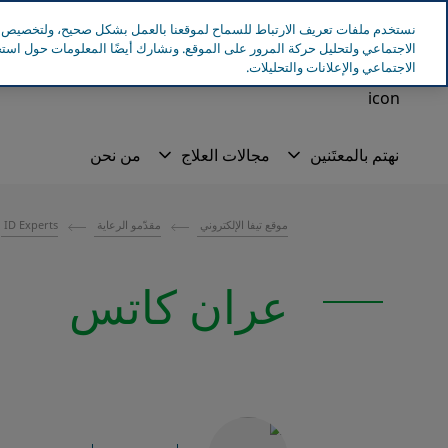
Teva Worldwide
Tevapharm
طيفع اسرائيل
انتقل إلى المحتوى الرئيسي
نستخدم ملفات تعريف الارتباط للسماح لموقعنا بالعمل بشكل صحيح، ولتخصيص ال
الاجتماعي ولتحليل حركة المرور على الموقع. ونشارك أيضًا المعلومات حول اس
الاجتماعي والإعلانات والتحليلات.
موقع تيفا الإلكتروني
مقدّمو الرعاية
ID Experts
عران كاتس