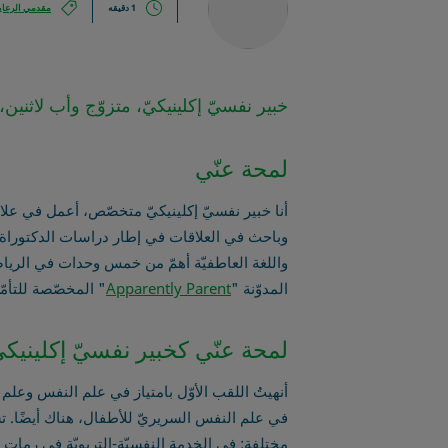
1 دقيقه
مقدمي الرعاي
خبير نفسيّ إكلينيكيّ، متزوّج وأب لاثن
لمحة عنّي
أنا خبير نفسيّ إكلينيكيّ متخصّص، أعمل في علاج 
وباحث في العلاقات في إطار دراسات الدكتوراة 
واللغة العاطفيّة أهمّ من خمس وحدات في الرياضيّ
المدوّنة "
Apparently Parent
" المخصّصة للتأم
لمحة عنّي كخبير نفسيّ إكلينيكي
أنهيتُ اللقب الأوّل بامتياز في علم النفس وعلم
في علم النفس السريريّ للأطفال، هناك أيضًا. تش
مختلفة: في الخدمة النفسيّة-التربويّة في رمات