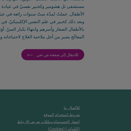
مستشفى تل هشومير وكخبير نفسيّ في عيادة القل
الأطفال. عملتُ لمدّة ستّ سنوات رائعة في عيادة 
وبعد ذلك كخبير في علم النفس الإكلينيكيّ. في إط
بالأطفال الصغار وأسرهم وانتهاءً بكبار السنّ. أؤ
المعالَج بصبر من أجل ملاءمة العلاج لاحتياجاته وق
للانتقال إلى صفحة مَن نحن
للاتّصال بنا
شروط استخدام الموقع
إشعار الخصوصيّة وملفّات تعريف الارتباط
(الكوكيز) (Cookies)