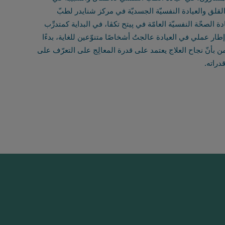
ق والعيادة النفسيّة الجسديّة في مركز شنايدر لطبّ
الصحّة النفسيّة العامّة في پيتح تكڤا، في البداية كمتدرِّب
ار عملي في العيادة عالجتُ أشخاصًا متنوّعين للغاية، بدءًا
من بأنّ نجاح العلاج يعتمد على قدرة المعالِج على التعرّف على
دراته.