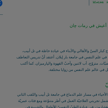
ة
نخبة خبرائنا
ين، أعيش في رمات چان
كبار السنّ والأهالي والأبناء في عيادة خاصّة في تل أبيب،
في علم النفس في جامعة بار إيلان. أعتقد أنّ تدريس التعاطف
ات. متزوّج، أب لاثنين وأحبّ القهوة والپارميزان. كما أكتب
ّل في عالم علم النفس من زوايا مختلفة.
ّ
 الأحياء في مسار علم الدماغ في جامعة تل أبيب واللقب الثاني
مل تجربتي العلاجيّة العمل في أطر متنوّعة ومع فئات عمريّة
 هشارون، في عيادة الطبّ النفسيّ للأطفال والشبيبة في